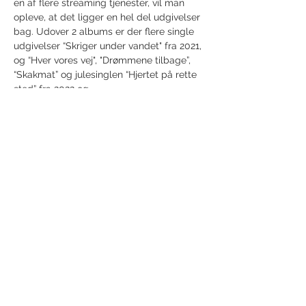
en af flere streaming tjenester, vil man 
opleve, at det ligger en hel del udgivelser 
bag. Udover 2 albums er der flere single 
udgivelser “Skriger under vandet" fra 2021, 
og “Hver vores vej", "Drømmene tilbage”, 
“Skakmat” og julesinglen “Hjertet på rette 
sted” fra 2022 og…
Vis mere
Del dette event
Modtag nyhedsbrev!