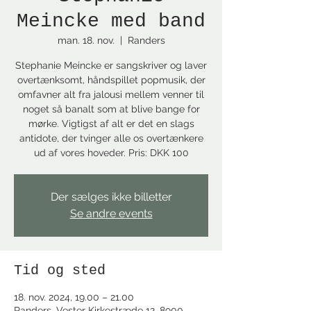
Meincke med band
man. 18. nov.
  |  
Randers
Stephanie Meincke er sangskriver og laver
overtænksomt, håndspillet popmusik, der
omfavner alt fra jalousi mellem venner til
noget så banalt som at blive bange for
mørke. Vigtigst af alt er det en slags
antidote, der tvinger alle os overtænkere
ud af vores hoveder. Pris: DKK 100
Der sælges ikke billetter
Se andre events
Tid og sted
18. nov. 2024, 19.00 – 21.00
Randers, Vester Kirkestræde 12, 8900