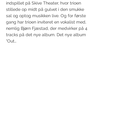
indspillet på Skive Theater, hvor trioen 
stillede op midt på gulvet i den smukke 
sal og optog musikken live. Og for første 
gang har trioen inviteret en vokalist med, 
nemlig Bjørn Fjæstad, der medvirker på 4 
tracks på det nye album. Det nye album 
“Out…
Vis mere
Del dette event
Modtag nyhedsbrev!