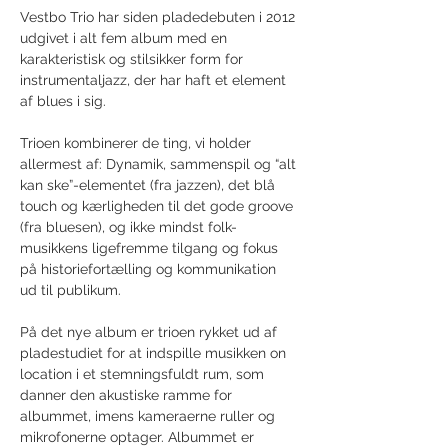
Vestbo Trio har siden pladedebuten i 2012 
udgivet i alt fem album med en 
karakteristisk og stilsikker form for 
instrumentaljazz, der har haft et element 
af blues i sig.
Trioen kombinerer de ting, vi holder 
allermest af: Dynamik, sammenspil og “alt 
kan ske”-elementet (fra jazzen), det blå 
touch og kærligheden til det gode groove 
(fra bluesen), og ikke mindst folk-
musikkens ligefremme tilgang og fokus 
på historiefortælling og kommunikation 
ud til publikum.
På det nye album er trioen rykket ud af 
pladestudiet for at indspille musikken on 
location i et stemningsfuldt rum, som 
danner den akustiske ramme for 
albummet, imens kameraerne ruller og 
mikrofonerne optager. Albummet er 