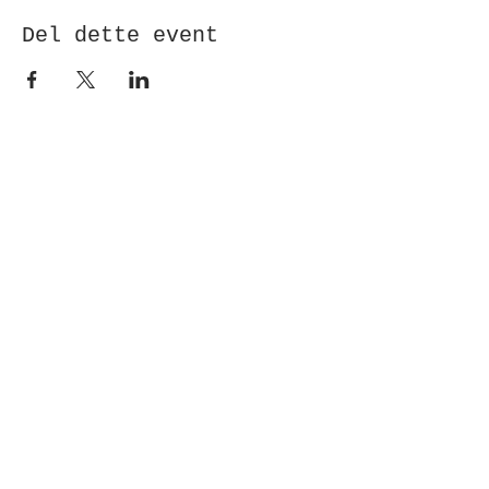
Del dette event
Modtag nyhedsbrev!
Indsend