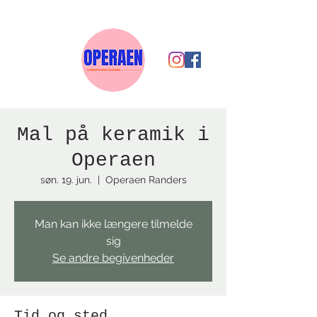
Mal på keramik i
Operaen
søn. 19. jun.
  |  
Operaen Randers
Man kan ikke længere tilmelde
sig
Se andre begivenheder
Tid og sted