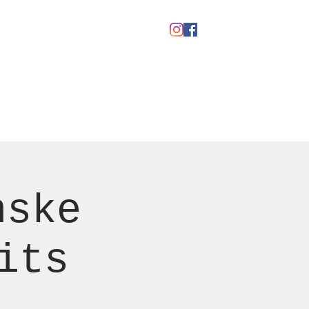
kaber
Ølfestival '26
nske
its