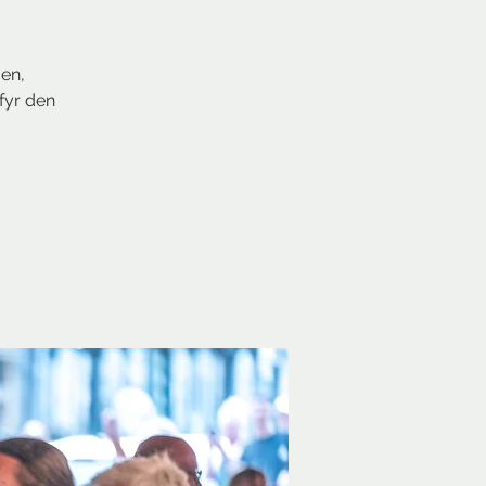
!
aen,
fyr den