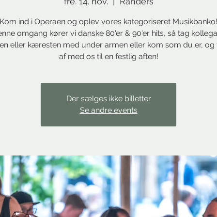
fre. 14. nov.
  |  
Randers
Kom ind i Operaen og oplev vores kategoriseret Musikbanko
enne omgang kører vi danske 80'er & 90'er hits, så tag kolleg
en eller kæresten med under armen eller kom som du er, og 
af med os til en festlig aften!
Der sælges ikke billetter
Se andre events