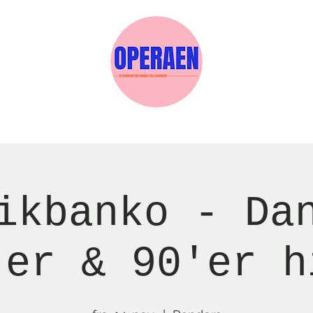
Events
Medlemskab
Gavekort
Sels
ikbanko - Da
'er & 90'er h