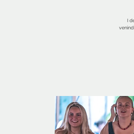
I d
venind