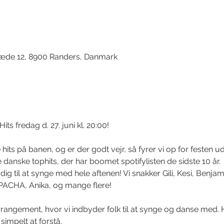
d
træde 12, 8900 Randers, Danmark
s fredag d. 27. juni kl. 20:00! 
hits på banen, og er der godt vejr, så fyrer vi op for festen ud
e danske tophits, der har boomet spotifylisten de sidste 10 år. 
år dig til at synge med hele aftenen! Vi snakker Gili, Kesi, Benj
ACHA, Anika, og mange flere! 
rrangement, hvor vi indbyder folk til at synge og danse med. H
t simpelt at forstå. 