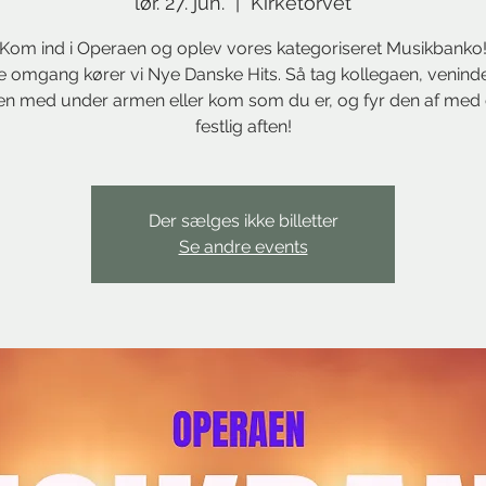
lør. 27. jun.
  |  
Kirketorvet
Kom ind i Operaen og oplev vores kategoriseret Musikbanko
e omgang kører vi Nye Danske Hits. Så tag kollegaen, veninde
n med under armen eller kom som du er, og fyr den af med o
festlig aften!
Der sælges ikke billetter
Se andre events