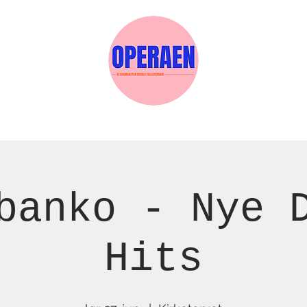
Events
Medlemskab
Gavekort
Sels
banko - Nye 
Hits