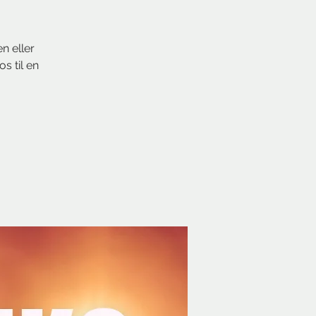
!
n eller
s til en