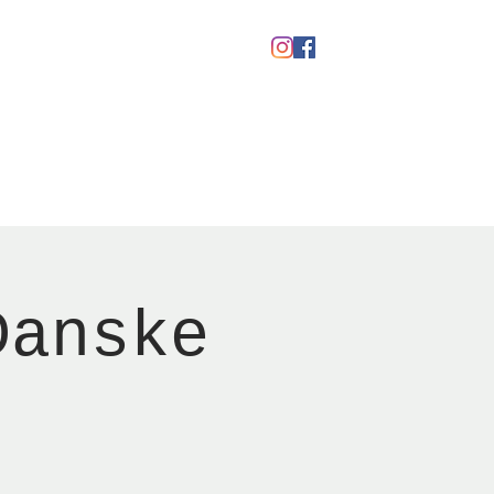
kaber
Ølfestival '26
Danske