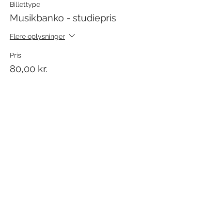
Billettype
Musikbanko - studiepris
Flere oplysninger
Pris
80,00 kr.
+2,00 kr. billetgebyr
Antal
Total
0,00 kr.
Til kassen