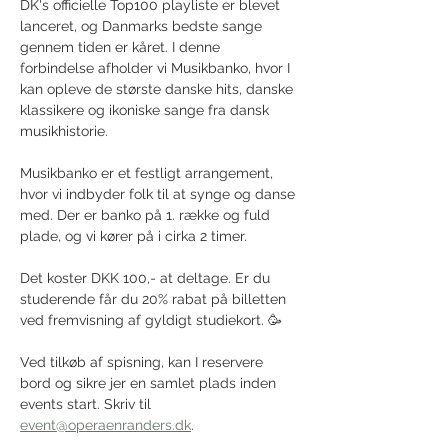
DK's officielle Top100 playliste er blevet 
lanceret, og Danmarks bedste sange 
gennem tiden er kåret. I denne 
forbindelse afholder vi Musikbanko, hvor I 
kan opleve de største danske hits, danske 
klassikere og ikoniske sange fra dansk 
musikhistorie. 
Musikbanko er et festligt arrangement, 
hvor vi indbyder folk til at synge og danse 
med. Der er banko på 1. række og fuld 
plade, og vi kører på i cirka 2 timer.
Det koster DKK 100,- at deltage. Er du 
studerende får du 20% rabat på billetten 
ved fremvisning af gyldigt studiekort. 🥳
Ved tilkøb af spisning, kan I reservere 
bord og sikre jer en samlet plads inden 
events start. Skriv til 
event@operaenranders.dk
. 