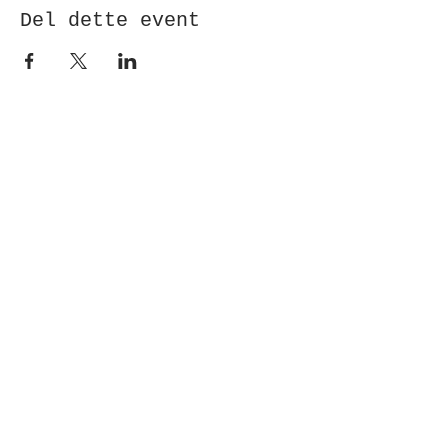
Del dette event
Modtag nyhedsbrev!
Indsend