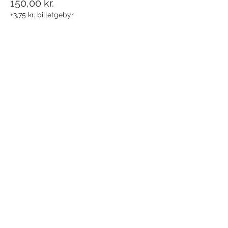
150,00 kr.
+3,75 kr. billetgebyr
Del dette event
Modtag nyhedsbrev!