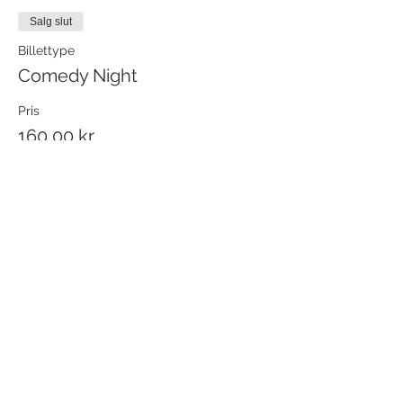
Salg slut
Billettype
Comedy Night
Pris
160,00 kr.
+4,00 kr. billetgebyr
Del dette event
Modtag nyhedsbrev!