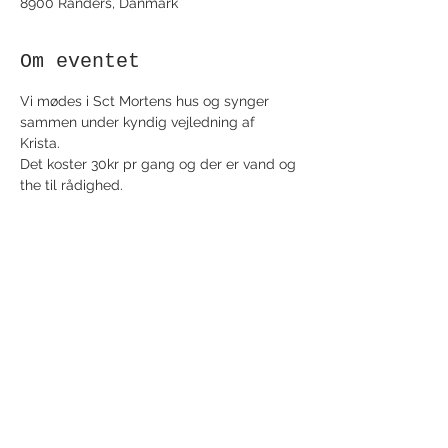
8900 Randers, Danmark
Om eventet
Vi mødes i Sct Mortens hus og synger 
sammen under kyndig vejledning af 
Krista. 
Det koster 30kr pr gang og der er vand og 
the til rådighed. 
Del dette event
Modtag nyhedsbrev!