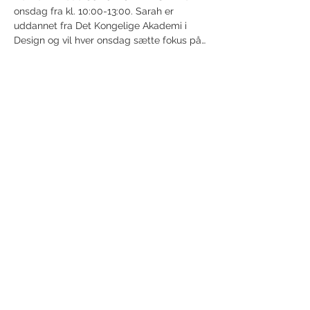
onsdag fra kl. 10:00-13:00. Sarah er 
uddannet fra Det Kongelige Akademi i 
Design og vil hver onsdag sætte fokus på…
Vis mere
Del dette event
Modtag nyhedsbrev!