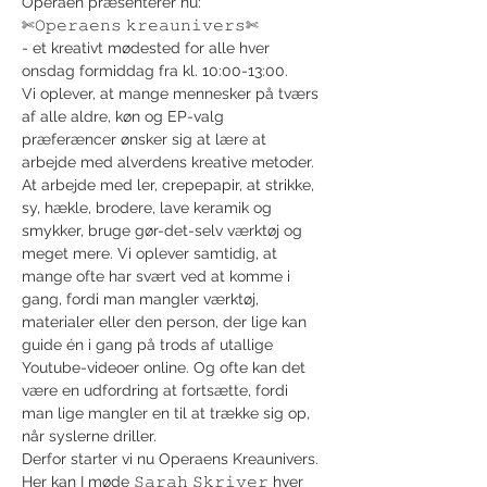
Operaen præsenterer nu:
✄𝙾𝚙𝚎𝚛𝚊𝚎𝚗𝚜 𝚔𝚛𝚎𝚊𝚞𝚗𝚒𝚟𝚎𝚛𝚜✄
- et kreativt mødested for alle hver 
onsdag formiddag fra kl. 10:00-13:00.
Vi oplever, at mange mennesker på tværs 
af alle aldre, køn og EP-valg 
præferæncer ønsker sig at lære at 
arbejde med alverdens kreative metoder. 
At arbejde med ler, crepepapir, at strikke, 
sy, hækle, brodere, lave keramik og 
smykker, bruge gør-det-selv værktøj og 
meget mere. Vi oplever samtidig, at 
mange ofte har svært ved at komme i 
gang, fordi man mangler værktøj, 
materialer eller den person, der lige kan 
guide én i gang på trods af utallige 
Youtube-videoer online. Og ofte kan det 
være en udfordring at fortsætte, fordi 
man lige mangler en til at trække sig op, 
når syslerne driller.
Derfor starter vi nu Operaens Kreaunivers. 
Her kan I møde 𝚂𝚊𝚛𝚊𝚑 𝚂𝚔𝚛𝚒𝚟𝚎𝚛 hver 