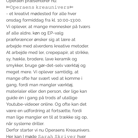
Operaen præsenterer nu:
✄𝙾𝚙𝚎𝚛𝚊𝚎𝚗𝚜 𝚔𝚛𝚎𝚊𝚞𝚗𝚒𝚟𝚎𝚛𝚜✄
- et kreativt mødested for alle hver 
onsdag formiddag fra kl. 10:00-13:00.
Vi oplever, at mange mennesker på tværs 
af alle aldre, køn og EP-valg 
præferæncer ønsker sig at lære at 
arbejde med alverdens kreative metoder. 
At arbejde med ler, crepepapir, at strikke, 
sy, hækle, brodere, lave keramik og 
smykker, bruge gør-det-selv værktøj og 
meget mere. Vi oplever samtidig, at 
mange ofte har svært ved at komme i 
gang, fordi man mangler værktøj, 
materialer eller den person, der lige kan 
guide én i gang på trods af utallige 
Youtube-videoer online. Og ofte kan det 
være en udfordring at fortsætte, fordi 
man lige mangler en til at trække sig op, 
når syslerne driller.
Derfor starter vi nu Operaens Kreaunivers. 
Her kan I møde 𝚂𝚊𝚛𝚊𝚑 𝚂𝚔𝚛𝚒𝚟𝚎𝚛 hver 