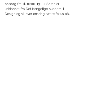
onsdag fra kl. 10:00-13:00. Sarah er 
uddannet fra Det Kongelige Akademi i 
Design og vil hver onsdag sætte fokus på…
Vis mere
Del dette event
Modtag nyhedsbrev!