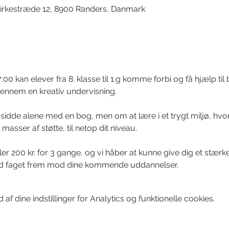
irkestræde 12, 8900 Randers, Danmark
7:00 kan elever fra 8. klasse til 1.g komme forbi og få hjælp t
gennem en kreativ undervisning. 
sidde alene med en bog, men om at lære i et trygt miljø, hvor 
asser af støtte, til netop dit niveau. 
eller 200 kr. for 3 gange, og vi håber at kunne give dig et stæ
d faget frem mod dine kommende uddannelser.
f dine indstillinger for Analytics og funktionelle cookies.