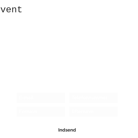
event
Modtag nyhedsbrev!
Indsend