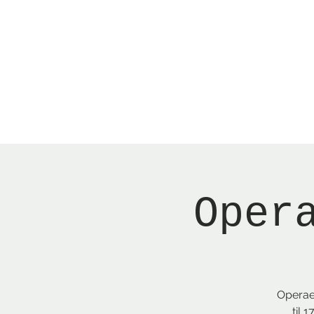
Menu
Reserver bord
Oper
Operaen
til 