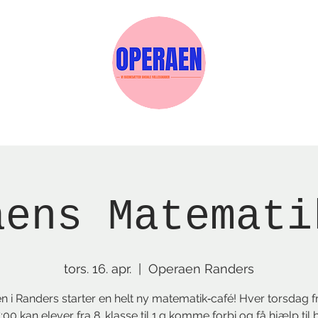
Events
Medlemskab
Gavekort
Sels
aens Matemati
tors. 16. apr.
  |  
Operaen Randers
 i Randers starter en helt ny matematik‑café! Hver torsdag f
17:00 kan elever fra 8. klasse til 1.g komme forbi og få hjælp til