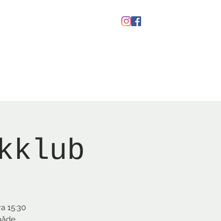
kaber
Ølfestival '26
kklub
ra 15:30
 både