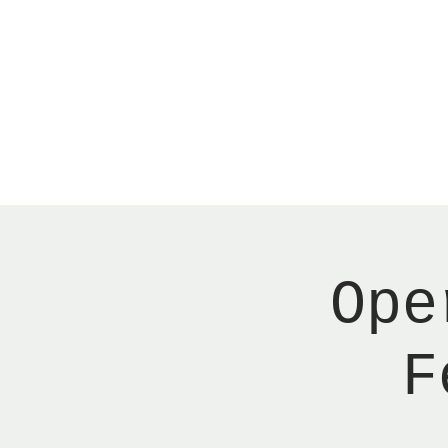
Menu
Reserver bord
Ope
F