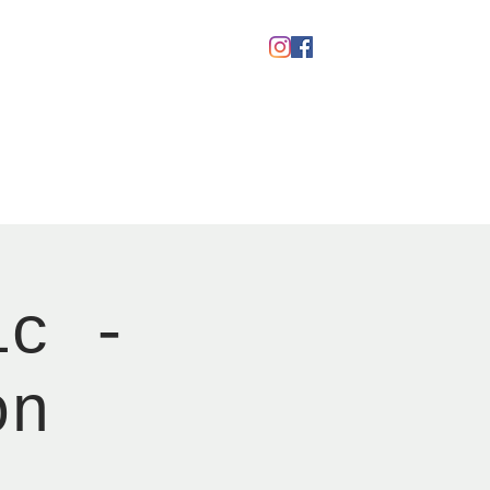
kaber
Ølfestival '26
ic -
on