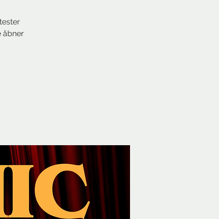
tester
e åbner