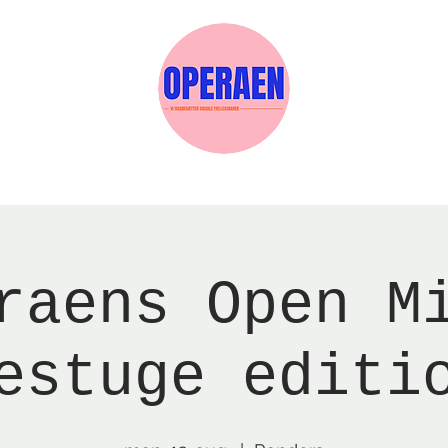
Events
Medlemskab
Gavekort
Sels
raens Open M
estuge editi