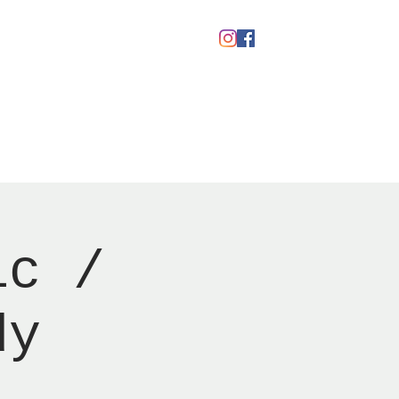
kaber
Ølfestival '26
ic /
dy