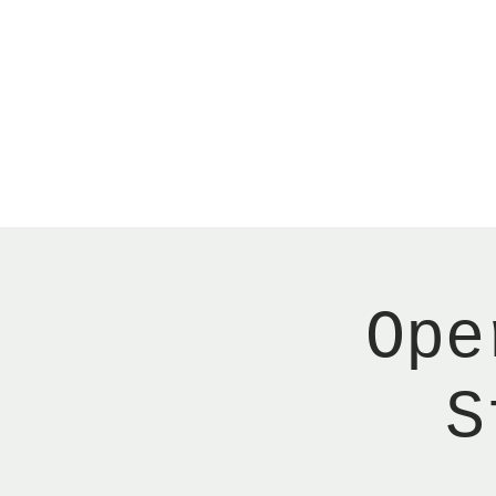
Menu
Reserver bord
Ope
S