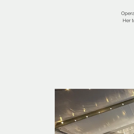
Opera
Her t