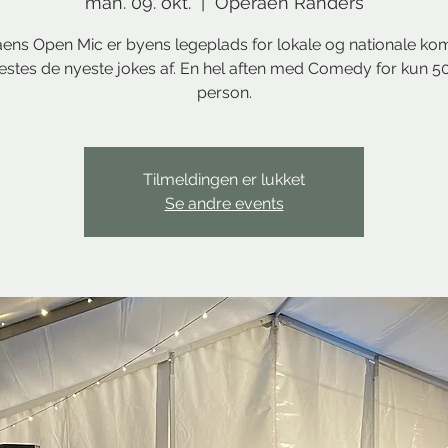
man. 09. okt.
  |  
Operaen Randers
ens Open Mic er byens legeplads for lokale og nationale kom
estes de nyeste jokes af. En hel aften med Comedy for kun 50
person.
Tilmeldingen er lukket
Se andre events