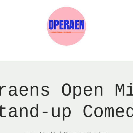
Events
Medlemskab
Gavekort
Sels
raens Open M
tand-up Come