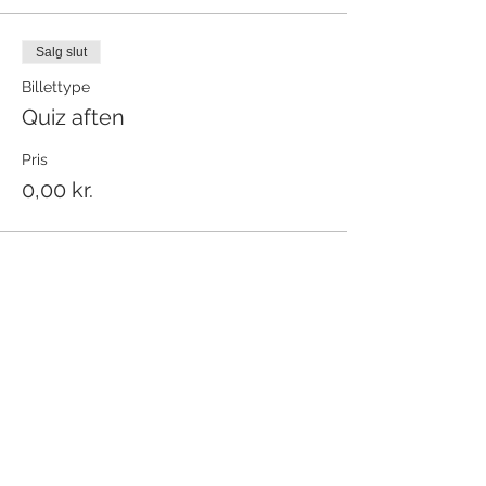
Salg slut
Billettype
Quiz aften
Pris
0,00 kr.
Del dette event
Modtag nyhedsbrev!