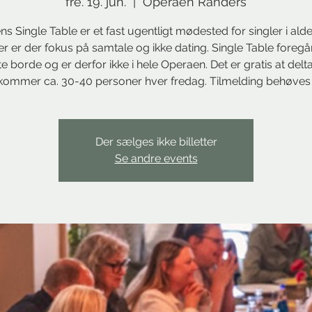
fre. 19. jun.
  |  
Operaen Randers
s Single Table er et fast ugentligt mødested for singler i ald
Her er der fokus på samtale og ikke dating. Single Table foregå
e borde og er derfor ikke i hele Operaen. Det er gratis at delta
kommer ca. 30-40 personer hver fredag. Tilmelding behøves 
Der sælges ikke billetter
Se andre events