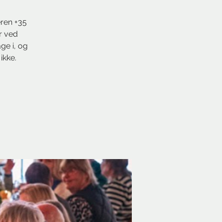
eren +35
r ved
ge i, og
ikke.