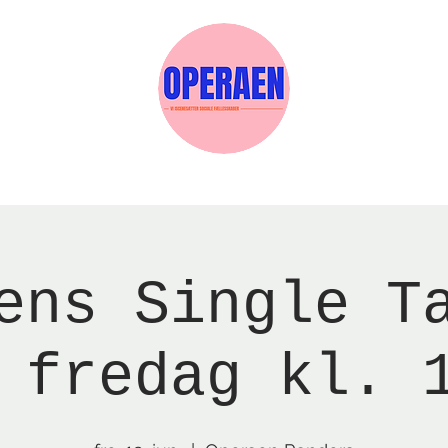
Events
Medlemskab
Gavekort
Sels
ens Single T
 fredag kl. 