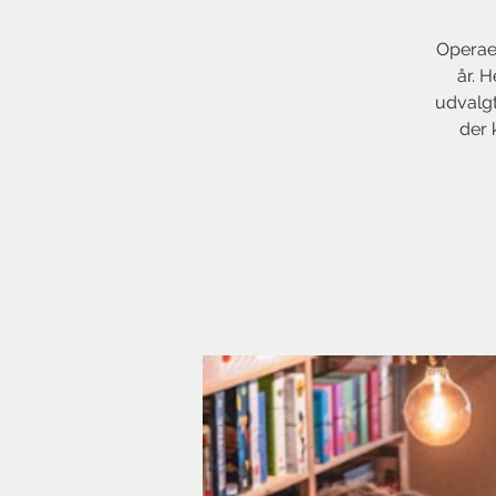
Operaen
år. 
udvalgt
der 