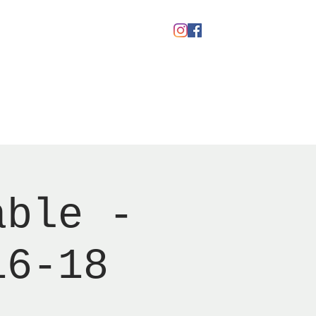
kaber
Ølfestival '26
able -
16-18