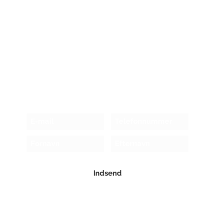
Modtag nyhedsbrev!
Indsend