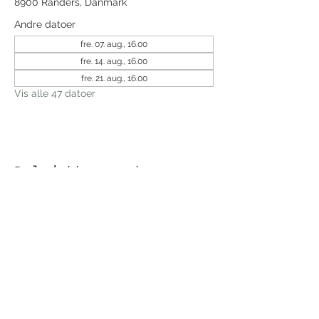
8900 Randers, Danmark
Andre datoer
fre. 07. aug., 16.00
fre. 14. aug., 16.00
fre. 21. aug., 16.00
Vis alle 47 datoer
Del dette event
Modtag nyhedsbrev!