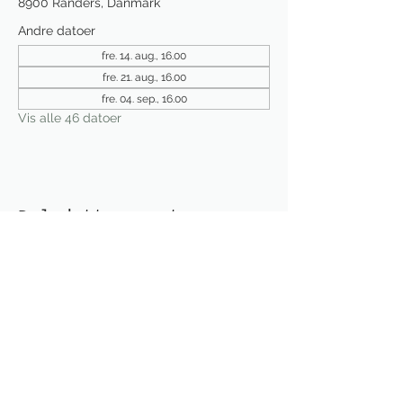
8900 Randers, Danmark
Andre datoer
fre. 14. aug., 16.00
fre. 21. aug., 16.00
fre. 04. sep., 16.00
Vis alle 46 datoer
Del dette event
Modtag nyhedsbrev!