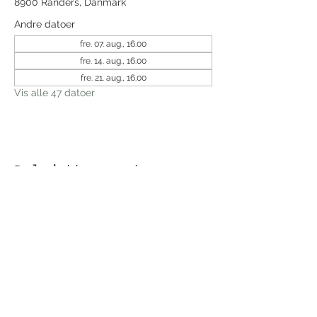
8900 Randers, Danmark
Andre datoer
fre. 07. aug., 16.00
fre. 14. aug., 16.00
fre. 21. aug., 16.00
Vis alle 47 datoer
Del dette event
Modtag nyhedsbrev!