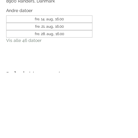
8900 Randers, Danmark
Andre datoer
fre. 14. aug., 16.00
fre. 21. aug., 16.00
fre. 28. aug., 16.00
Vis alle 46 datoer
Del dette event
Modtag nyhedsbrev!