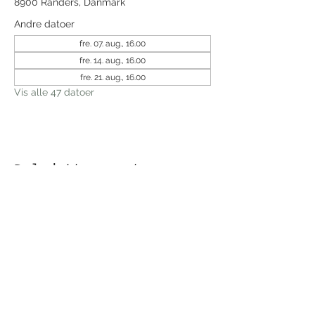
8900 Randers, Danmark
Andre datoer
fre. 07. aug., 16.00
fre. 14. aug., 16.00
fre. 21. aug., 16.00
Vis alle 47 datoer
Del dette event
Modtag nyhedsbrev!