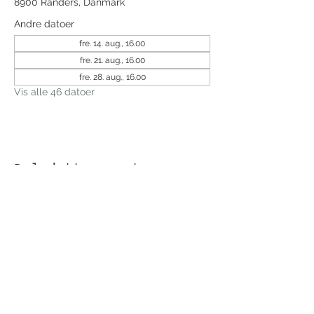
8900 Randers, Danmark
Andre datoer
fre. 14. aug., 16.00
fre. 21. aug., 16.00
fre. 28. aug., 16.00
Vis alle 46 datoer
Del dette event
Modtag nyhedsbrev!