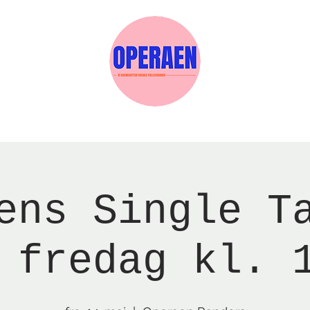
Events
Medlemskab
Gavekort
Sels
ens Single T
 fredag kl. 