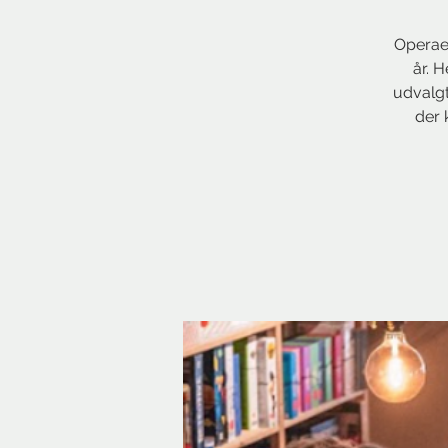
Operaen
år. 
udvalgt
der 