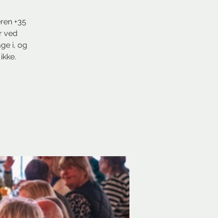
eren +35
r ved
ge i, og
ikke.