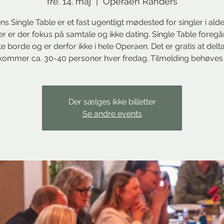
fre. 14. maj
  |  
Operaen Randers
s Single Table er et fast ugentligt mødested for singler i ald
Her er der fokus på samtale og ikke dating. Single Table foregå
e borde og er derfor ikke i hele Operaen. Det er gratis at delta
kommer ca. 30-40 personer hver fredag. Tilmelding behøves 
Der sælges ikke billetter
Se andre events