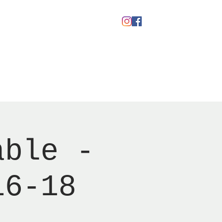
kaber
Ølfestival '26
able -
16-18