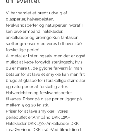
Om eventet
Vi har samlet et bredt udvalg af 
glasperler, halvædelsten, 
ferskvandsperler og naturperler, hvoraf I 
kan lave armbånd, halskæder, 
ankelkæder og øreringe.Kun fantasien 
sætter grænser med vores lidt over 100 
forskellige perler!
Al metal er i sterlingsølv, men det er også 
muligt at købe forgyldt sterlingsølv, hvis 
du er mere til de gyldne farver.Når man 
betaler for at lave et smykke kan man frit 
bruge af glasperler i forskellige størrelser 
og naturperler af forskellig arter. 
Halvædelsten og ferskvandsperler 
tilkøbes. Priser på disse perler ligger på 
mellem 5 og 20 kr. stk.
Priser for at lave smykker i vores 
perlebuffet er:Armbånd DKK 125,-
Halskæder DKK 150,-Ankelkæder DKK 
135,-Øreringe DKK 150,-Ved tilmelding til 