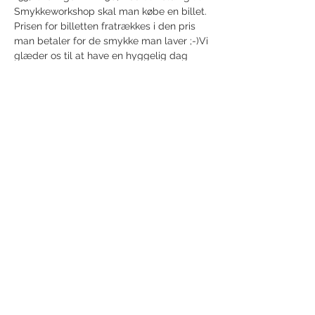
Smykkeworkshop skal man købe en billet. 
Prisen for billetten fratrækkes i den pris 
man betaler for de smykke man laver ;-)Vi 
glæder os til at have en hyggelig dag 
med jer i Operaen 🌸
Del dette event
Modtag nyhedsbrev!