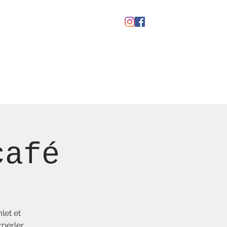
kaber
Ølfestival '26
café
let et
perler,