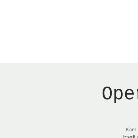
Menu
Reserver bord
Ope
Kom o
bredt 