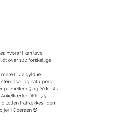
r, hvoraf I kan lave 
dt over 100 forskellige 
r mere til de gyldne 
 størrelser og naturperler 
er på mellem 5 og 20 kr. stk.
,-Ankelkæder DKK 135,-
illetten fratrækkes i den 
d jer i Operaen 🌸