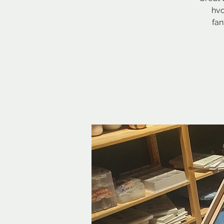
hvo
fan