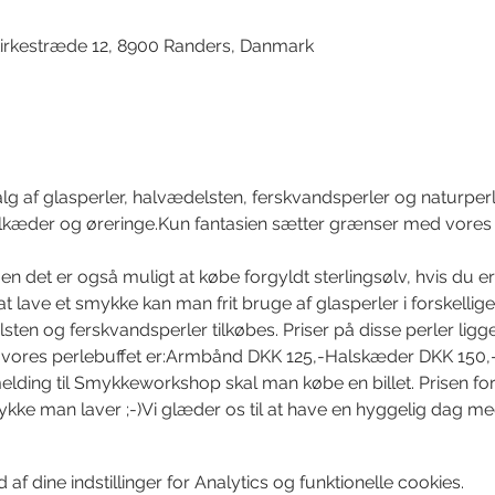
irkestræde 12, 8900 Randers, Danmark
lg af glasperler, halvædelsten, ferskvandsperler og naturperle
kæder og øreringe.Kun fantasien sætter grænser med vores li
men det er også muligt at købe forgyldt sterlingsølv, hvis du e
at lave et smykke kan man frit bruge af glasperler i forskellige
lsten og ferskvandsperler tilkøbes. Priser på disse perler ligg
r i vores perlebuffet er:Armbånd DKK 125,-Halskæder DKK 150
lding til Smykkeworkshop skal man købe en billet. Prisen for b
ykke man laver ;-)Vi glæder os til at have en hyggelig dag me
f dine indstillinger for Analytics og funktionelle cookies.