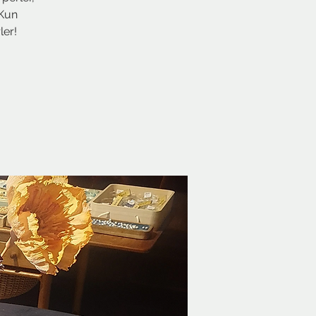
 Kun
ler!