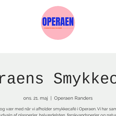
Events
Medlemskab
Gavekort
Sels
raens Smykke
ons. 21. maj
  |  
Operaen Randers
g vær med når vi afholder smykkecafé i Operaen. Vi har sam
udvalg af glasperler, halvædelsten, ferskvandsperler og natur