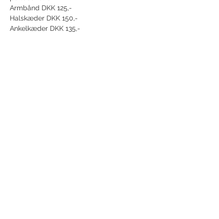
Armbånd DKK 125,-
Halskæder DKK 150,-
Ankelkæder DKK 135,-
Vis mere
Del dette event
Modtag nyhedsbrev!