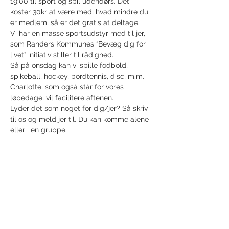
19:00 til sport og spil udendørs. Det 
koster 30kr at være med, hvad mindre du 
er medlem, så er det gratis at deltage.
Vi har en masse sportsudstyr med til jer, 
som Randers Kommunes “Bevæg dig for 
livet” initiativ stiller til rådighed.
Så på onsdag kan vi spille fodbold, 
spikeball, hockey, bordtennis, disc, m.m.
Charlotte, som også står for vores 
løbedage, vil facilitere aftenen.
Lyder det som noget for dig/jer? Så skriv 
til os og meld jer til. Du kan komme alene 
eller i en gruppe.
Del dette event