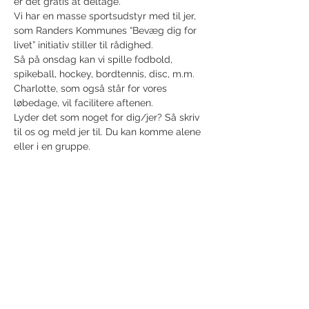
er det gratis at deltage.
Vi har en masse sportsudstyr med til jer, 
som Randers Kommunes “Bevæg dig for 
livet” initiativ stiller til rådighed.
Så på onsdag kan vi spille fodbold, 
spikeball, hockey, bordtennis, disc, m.m.
Charlotte, som også står for vores 
løbedage, vil facilitere aftenen.
Lyder det som noget for dig/jer? Så skriv 
til os og meld jer til. Du kan komme alene 
eller i en gruppe.
Del dette event
Modtag nyhedsbrev!