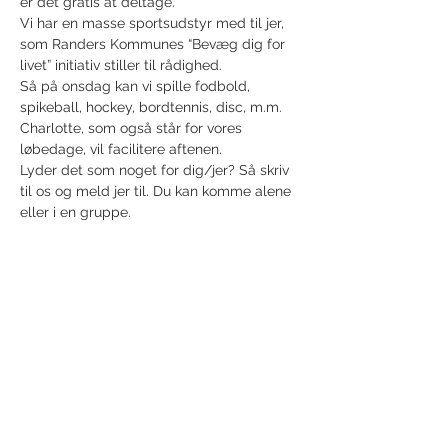
er det gratis at deltage.
Vi har en masse sportsudstyr med til jer, 
som Randers Kommunes “Bevæg dig for 
livet” initiativ stiller til rådighed.
Så på onsdag kan vi spille fodbold, 
spikeball, hockey, bordtennis, disc, m.m.
Charlotte, som også står for vores 
løbedage, vil facilitere aftenen.
Lyder det som noget for dig/jer? Så skriv 
til os og meld jer til. Du kan komme alene 
eller i en gruppe.
Del dette event
Modtag nyhedsbrev!