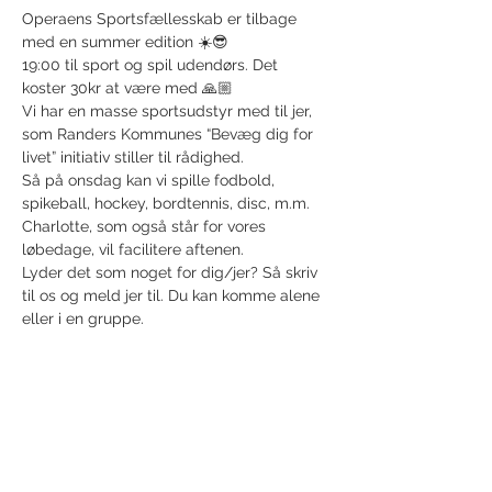
Operaens Sportsfællesskab er tilbage 
med en summer edition ☀️😎
19:00 til sport og spil udendørs. Det 
koster 30kr at være med 🙏🏼
Vi har en masse sportsudstyr med til jer, 
som Randers Kommunes “Bevæg dig for 
livet” initiativ stiller til rådighed.
Så på onsdag kan vi spille fodbold, 
spikeball, hockey, bordtennis, disc, m.m.
Charlotte, som også står for vores 
løbedage, vil facilitere aftenen.
Lyder det som noget for dig/jer? Så skriv 
til os og meld jer til. Du kan komme alene 
eller i en gruppe.
Del dette event