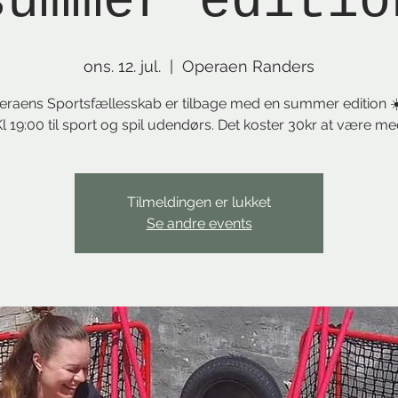
summer editio
ons. 12. jul.
  |  
Operaen Randers
eraens Sportsfællesskab er tilbage med en summer edition ☀
l 19:00 til sport og spil udendørs. Det koster 30kr at være m
Tilmeldingen er lukket
Se andre events