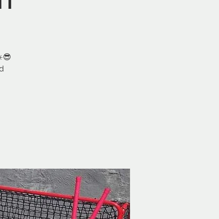
n
️😎
ed