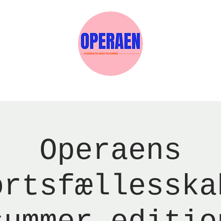
Events
Medlemskab
Gavekort
Sels
Operaens
ortsfællesska