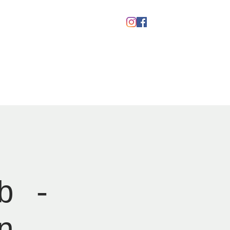
kaber
Ølfestival '26
b -