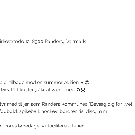
d
irkestræde 12, 8900 Randers, Danmark
 er tilbage med en summer edition ☀️😎
ndørs. Det koster 30kr at være med 🙏🏼
r med til jer, som Randers Kommunes “Bevæg dig for livet” initi
fodbold, spikeball, hockey, bordtennis, disc, m.m.
r vores løbedage, vil facilitere aftenen.