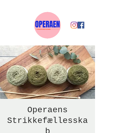
Operaens
Strikkefællesska
b