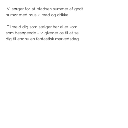
 Vi sørger for, at pladsen summer af godt 
humør med musik, mad og drikke. 
 Tilmeld dig som sælger her eller kom 
som besøgende – vi glæder os til at se 
dig til endnu en fantastisk markedsdag.
Vis mere
Del dette event
Modtag nyhedsbrev!