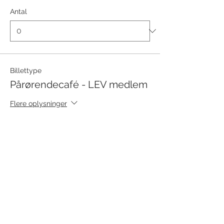
Antal
Billettype
Pårørendecafé - LEV medlem
Flere oplysninger
Pris
0,00 kr.
Antal
Total
0,00 kr.