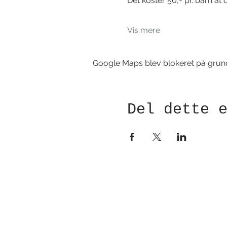
Det koster 50,- pr. barn at
Vis mere
Google Maps blev blokeret på grund a
Del dette 