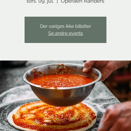
tors. 09. jul.
  |  
Operaen Randers
Der sælges ikke billetter
Se andre events