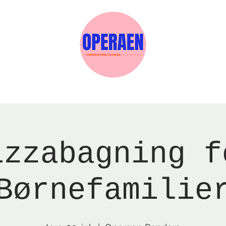
Events
Medlemskab
Gavekort
Sels
izzabagning f
Børnefamilie