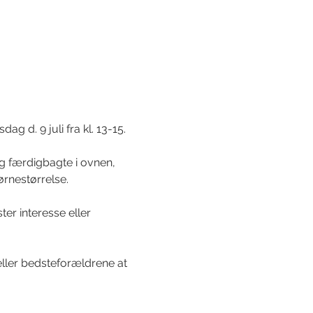
 d. 9 juli fra kl. 13-15.
og færdigbagte i ovnen, 
ørnestørrelse. 
er interesse eller 
eller bedsteforældrene at 