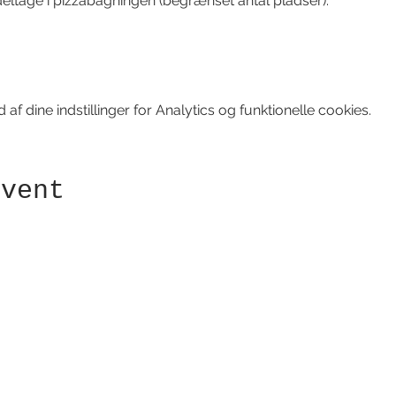
 deltage i pizzabagningen (begrænset antal pladser).
f dine indstillinger for Analytics og funktionelle cookies.
event
Modtag nyhedsbrev!