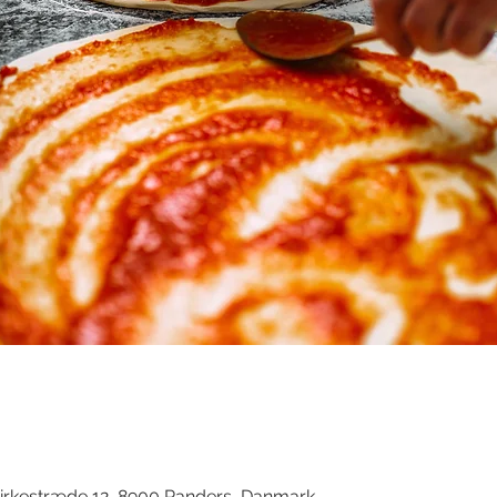
d
irkestræde 12, 8900 Randers, Danmark