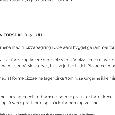
TORSDAG D. 9. JULI.
nene med til pizzabagning i Operaens hyggelige rammer torsdag
 til at forme og kreere deres pizzaer. Når pizzaerne er lavet 
en eller på Kirketorvet, hvis vejret er til det. Pizzaerne er b
n med at forme pizzaerne tager cirka 30min, så ungerne ikke mist
rmelt arrangement for børnene, som er gratis for forældrene 
er også være gratis brætspil både for børn og voksne. 