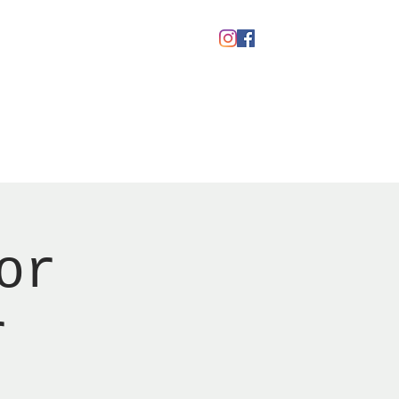
kaber
Ølfestival '26
or
r