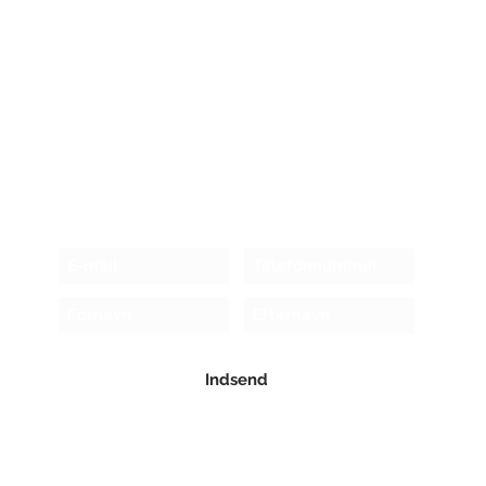
Modtag nyhedsbrev!
Indsend