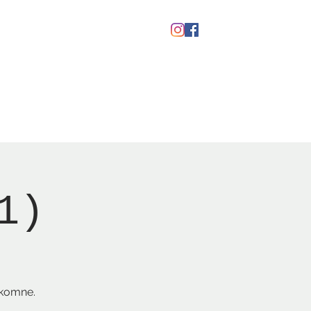
kaber
Ølfestival '26
1)
lkomne.