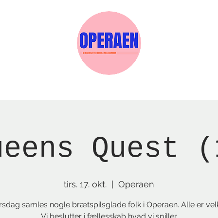
Events
Medlemskab
Gavekort
Sels
ueens Quest (
tirs. 17. okt.
  |  
Operaen
irsdag samles nogle brætspilsglade folk i Operaen. Alle er ve
Vi beslutter i fællesskab hvad vi spiller.