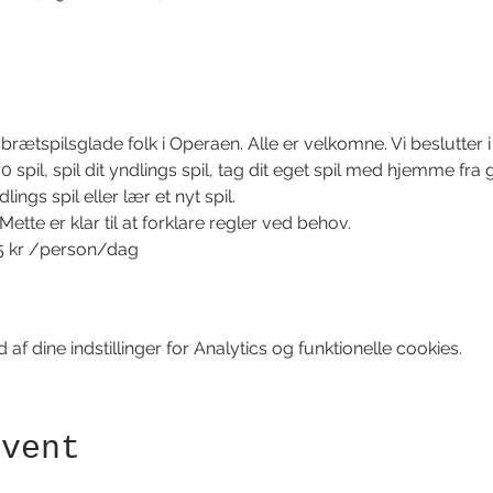
rætspilsglade folk i Operaen. Alle er velkomne. Vi beslutter i 
pil, spil dit yndlings spil, tag dit eget spil med hjemme fr
ings spil eller lær et nyt spil.
tte er klar til at forklare regler ved behov.
5 kr /person/dag
f dine indstillinger for Analytics og funktionelle cookies.
event