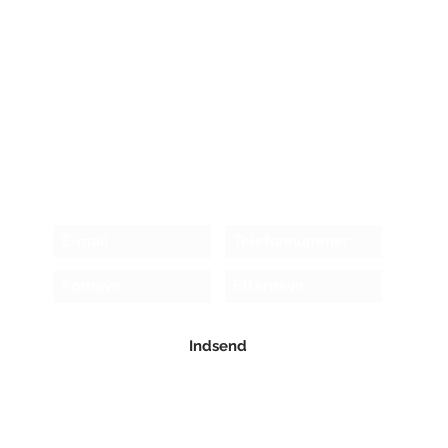
Modtag nyhedsbrev!
Indsend