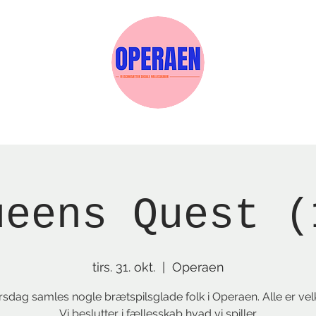
Events
Medlemskab
Gavekort
Sels
ueens Quest (
tirs. 31. okt.
  |  
Operaen
irsdag samles nogle brætspilsglade folk i Operaen. Alle er ve
Vi beslutter i fællesskab hvad vi spiller.