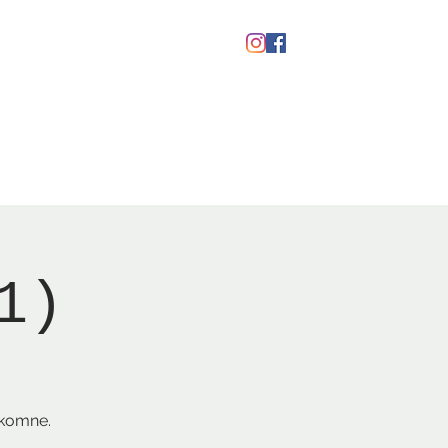
kaber
Ølfestival '26
1)
lkomne.