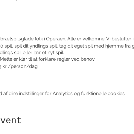
rætspilsglade folk i Operaen. Alle er velkomne. Vi beslutter i 
pil, spil dit yndlings spil, tag dit eget spil med hjemme fr
ings spil eller lær et nyt spil.
tte er klar til at forklare regler ved behov.
5 kr /person/dag
f dine indstillinger for Analytics og funktionelle cookies.
event