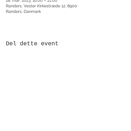
28. mar. 2023, 16.00 – 21.00
Randers, Vester Kirkestræde 12, 8900
Randers, Danmark
Del dette event
Modtag nyhedsbrev!