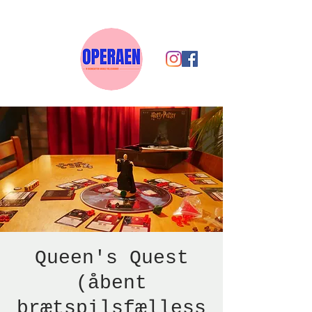
Queen's Quest
(åbent
brætspilsfælless