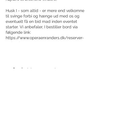
Husk I - som altid - er mere end velkomne
til svinge forbi og hænge ud med os og
eventuelt få en bid mad inden eventet
starter. Vi anbefaler, I bestiller bord via
følgende link:
https://www.operaenranders.dk/reserver-
et-bord
Del dette event
Modtag nyhedsbrev!