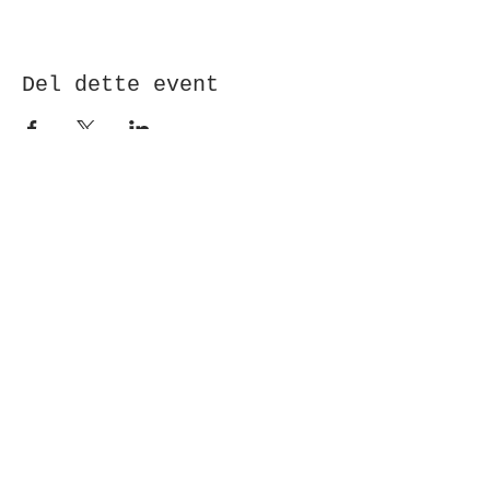
Del dette event
Modtag nyhedsbrev!
Indsend