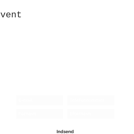
event
Modtag nyhedsbrev!
Indsend