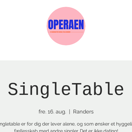
Events
Medlemskab
Gavekort
Sels
SingleTable
fre. 16. aug.
  |  
Randers
ngletable er for dig der lever alene, og som ønsker et hyggel
fællesskab med andre singler. Det er ikke dating!