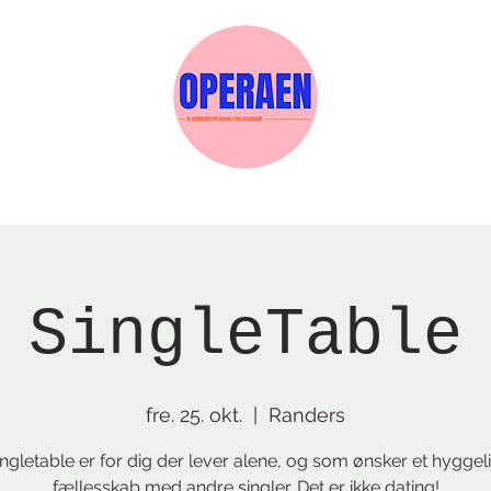
Events
Medlemskab
Gavekort
Sels
SingleTable
fre. 25. okt.
  |  
Randers
ngletable er for dig der lever alene, og som ønsker et hyggel
fællesskab med andre singler. Det er ikke dating!