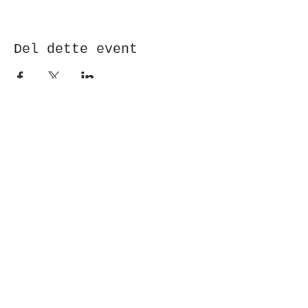
Del dette event
Modtag nyhedsbrev!
Indsend