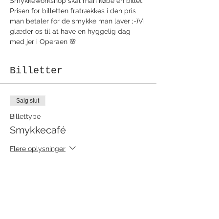
Smykkeworkshop skal man købe en billet. 
Prisen for billetten fratrækkes i den pris 
man betaler for de smykke man laver ;-)Vi 
glæder os til at have en hyggelig dag 
med jer i Operaen 🌸
Billetter
Salg slut
Billettype
Smykkecafé
Flere oplysninger
Pris
50,00 kr.
+1,25 kr. billetgebyr