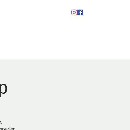
kaber
Ølfestival '26
p
.
sperler