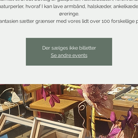
aturperler, hvoraf I kan lave armbånd, halskæder, ankelkæd
øreringe.
antasien sætter grænser med vores lidt over 100 forskellige p
Der sælges ikke billetter
Se andre events