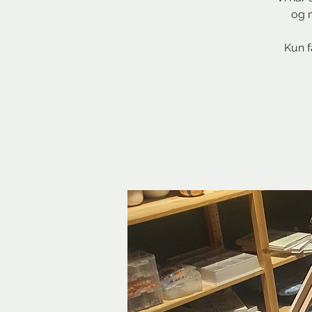
og n
Kun f