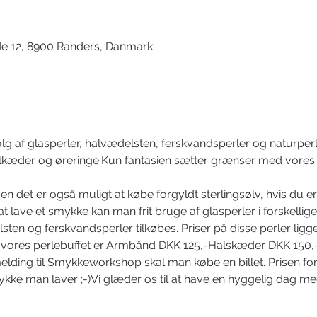
de 12, 8900 Randers, Danmark
lg af glasperler, halvædelsten, ferskvandsperler og naturperle
kæder og øreringe.Kun fantasien sætter grænser med vores li
men det er også muligt at købe forgyldt sterlingsølv, hvis du e
at lave et smykke kan man frit bruge af glasperler i forskellige
lsten og ferskvandsperler tilkøbes. Priser på disse perler ligg
r i vores perlebuffet er:Armbånd DKK 125,-Halskæder DKK 150
lding til Smykkeworkshop skal man købe en billet. Prisen for b
ykke man laver ;-)Vi glæder os til at have en hyggelig dag me