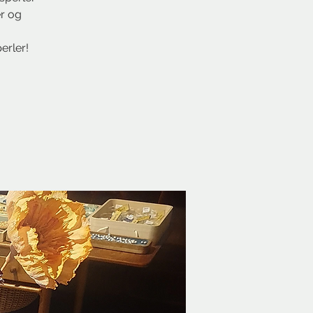
er og
erler!