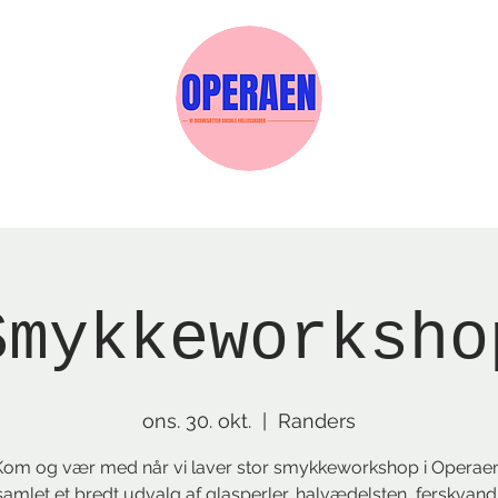
Events
Medlemskab
Gavekort
Sels
Smykkeworksho
ons. 30. okt.
  |  
Randers
Kom og vær med når vi laver stor smykkeworkshop i Operaen
 samlet et bredt udvalg af glasperler, halvædelsten, ferskvand