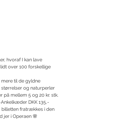
r, hvoraf I kan lave 
dt over 100 forskellige 
r mere til de gyldne 
 størrelser og naturperler 
er på mellem 5 og 20 kr. stk.
,-Ankelkæder DKK 135,-
illetten fratrækkes i den 
d jer i Operaen 🌸