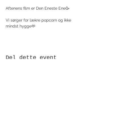
Aftenens film er Den Eneste Ene🥳
Vi sørger for lækre popcorn og ikke 
mindst hygge🫶
Del dette event
Modtag nyhedsbrev!