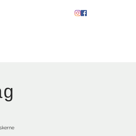
kaber
Ølfestival '26
ag
askerne