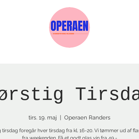
Events
Medlemskab
Gavekort
Sels
ørstig Tirsd
tirs. 19. maj
  |  
Operaen Randers
g tirsdag foregår hver tirsdag fra kl. 16-20. Vi tømmer ud af fl
fra weekenden. Få et godt glas vin fra 49,-