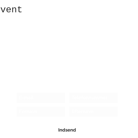
event
Modtag nyhedsbrev!
Indsend