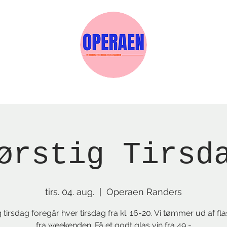
Events
Medlemskab
Gavekort
Sels
ørstig Tirsd
tirs. 04. aug.
  |  
Operaen Randers
g tirsdag foregår hver tirsdag fra kl. 16-20. Vi tømmer ud af fl
fra weekenden. Få et godt glas vin fra 49,-