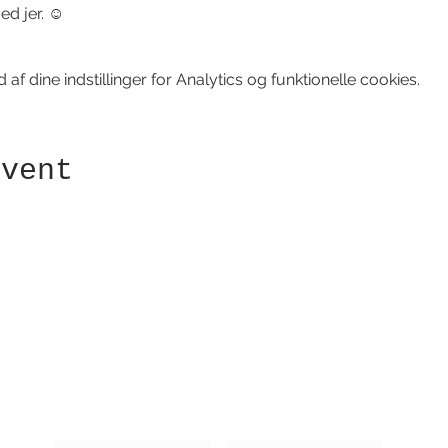
ed jer. ☺️
f dine indstillinger for Analytics og funktionelle cookies.
event
Modtag nyhedsbrev!