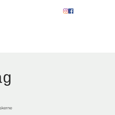
kaber
Ølfestival '26
ag
askerne